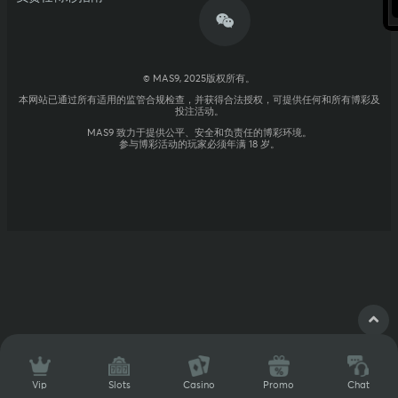
© MAS9, 2025版权所有。
本网站已通过所有适用的监管合规检查，并获得合法授权，可提供任何和所有博彩及
投注活动。
MAS9 致力于提供公平、安全和负责任的博彩环境。
参与博彩活动的玩家必须年满 18 岁。
Vip
Slots
Casino
Promo
Chat