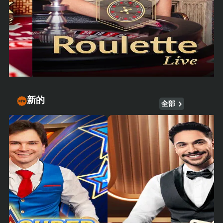
新的
全部