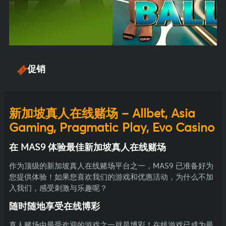
促销
新加坡真人在线赌场 – Allbet, Asia
Gaming, Pragmatic Play, Evo Casino
在 MAS9 体验最佳新加坡真人在线赌场
作为顶级的新加坡真人在线赌场平台之一，MAS9 已准备好为
您提供体验！如果您喜欢我们的游戏和优惠活动，为什么不加
入我们，感受刺激与乐趣呢？
随时随地享受在线博彩
真人赌场中最受欢迎的游戏之一就是博彩！在线游戏已成为最