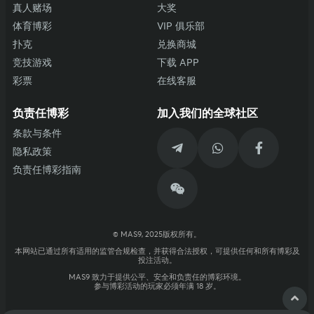
真人赌场
大奖
体育博彩
VIP 俱乐部
扑克
兑换商城
竞技游戏
下载 APP
彩票
在线客服
负责任博彩
加入我们的全球社区
条款与条件
隐私政策
负责任博彩指南
© MAS9, 2025版权所有。
本网站已通过所有适用的监管合规检查，并获得合法授权，可提供任何和所有博彩及
投注活动。
MAS9 致力于提供公平、安全和负责任的博彩环境。
参与博彩活动的玩家必须年满 18 岁。