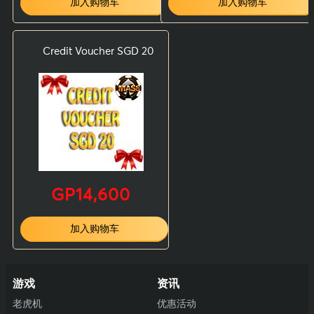
加入购物车
加入购物车
Credit Voucher SGD 20
GP14,600
加入购物车
游戏
资讯
老虎机
优惠活动