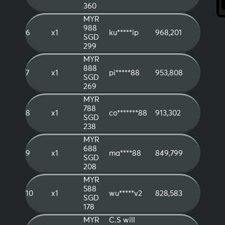
360
MYR
988
6
x1
ku*****ip
968,201
SGD
299
MYR
888
7
x1
pi*****88
953,808
SGD
269
MYR
788
8
x1
co*******88
913,302
SGD
238
MYR
688
9
x1
ma****88
849,799
SGD
208
MYR
588
10
x1
wu*****v2
828,583
SGD
178
MYR
C.S will