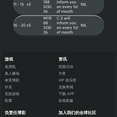
188
inform you
11 - 15
x5
NIL
SGD
on every 1st
56
of month
MYR
C.S will
88
inform you
16 - 20
x5
NIL
SGD
on every 1st
26
of month
游戏
资讯
老虎机
优惠活动
真人赌场
大奖
体育博彩
VIP 俱乐部
扑克
兑换商城
竞技游戏
下载 APP
彩票
在线客服
负责任博彩
加入我们的全球社区