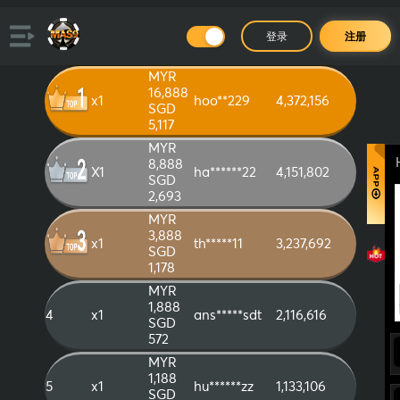
PRIZE
CASH
RANK
USERNAME
TURNOVER
登录
注册
COUNT
PRIZE
MYR
16,888
x1
hoo**229
4,372,156
SGD
5,117
MYR
8,888
X1
ha******22
4,151,802
SGD
2,693
MYR
3,888
x1
th*****11
3,237,692
SGD
1,178
MYR
1,888
4
x1
ans*****sdt
2,116,616
SGD
572
MYR
1,188
5
x1
hu******zz
1,133,106
SGD