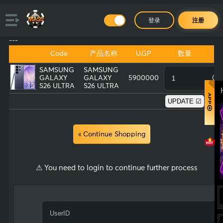
登录
注册
---
Code
产品名称
U.GP
数量
重
SAMSUNG
SAMSUNG
GALAXY
GALAXY
5900000
0.
S26 ULTRA
S26 ULTRA
0.
« Continue Shopping
⚠ You need to login to continue further process